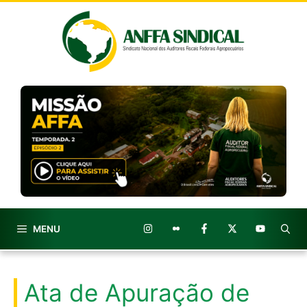
Pular
para
o
conteúdo
MENU
Ata de Apuração de