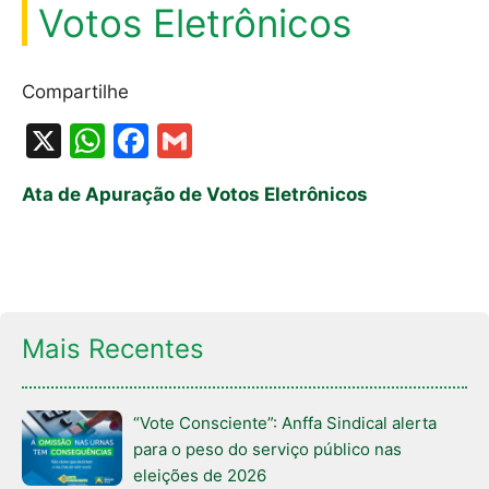
Votos Eletrônicos
Compartilhe
X
W
F
G
h
a
m
Ata de Apuração de Votos Eletrônicos
at
c
ai
s
e
l
A
b
p
o
p
o
Mais Recentes
k
“Vote Consciente”: Anffa Sindical alerta
para o peso do serviço público nas
eleições de 2026