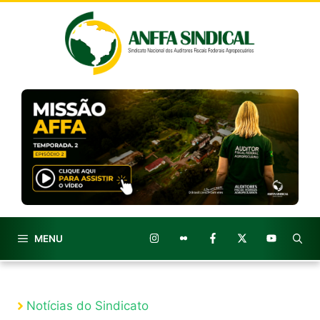
Pular
para
o
conteúdo
MENU
Notícias do Sindicato