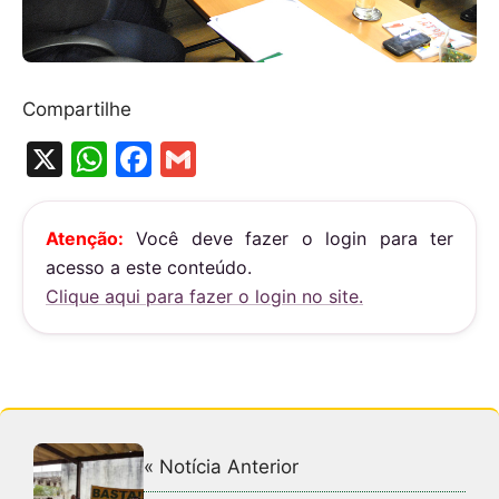
Compartilhe
X
W
F
G
h
a
m
at
c
ai
Atenção:
Você deve fazer o login para ter
s
e
l
acesso a este conteúdo.
A
b
Clique aqui para fazer o login no site.
p
o
p
o
k
« Notícia Anterior