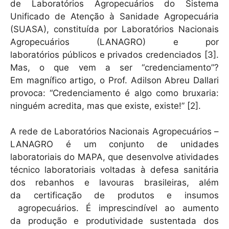
de Laboratórios Agropecuários do Sistema
s
e
l
Unificado de Atenção à Sanidade Agropecuária
A
b
(SUASA), constituída por Laboratórios Nacionais
Agropecuários (LANAGRO) e por
p
o
laboratórios públicos e privados credenciados [3].
p
o
Mas, o que vem a ser “credenciamento”?
k
Em magnífico artigo, o Prof. Adilson Abreu Dallari
provoca: “Credenciamento é algo como bruxaria:
ninguém acredita, mas que existe, existe!” [2].
A rede de Laboratórios Nacionais Agropecuários –
LANAGRO é um conjunto de unidades
laboratoriais do MAPA, que desenvolve atividades
técnico laboratoriais voltadas à defesa sanitária
dos rebanhos e lavouras brasileiras, além
da certificação de produtos e insumos
agropecuários. É imprescindível ao aumento
da produção e produtividade sustentada dos