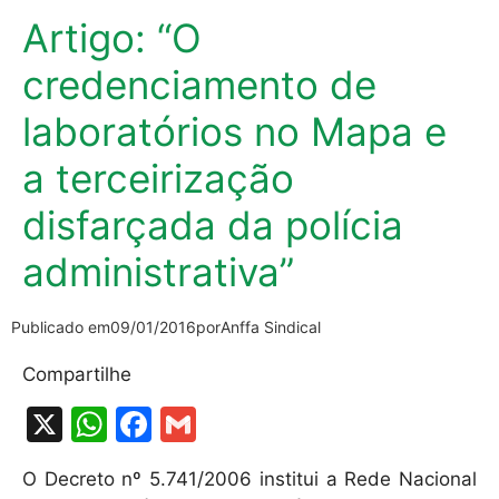
Artigo: “O
credenciamento de
laboratórios no Mapa e
a terceirização
disfarçada da polícia
administrativa”
Publicado em
09/01/2016
por
Anffa Sindical
Compartilhe
X
W
F
G
h
a
m
O Decreto nº 5.741/2006 institui a Rede Nacional
at
c
ai