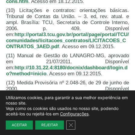
cons.htm
. Acesso em 18.12.2015.
(10) Licitações e contratos: orientações básicas.
Tribunal de Contas da União. – 3. ed, rev. atual. e
ampl. Brasília: TCU, Secretaria de Controle Interno,
2006. p. 409. Disponível
em:
http://portal3.tcu.gov.br/portal/page/portal/TCU/
comunidades/licitacoes_contratos/LICITACOES_C
ONTRATOS_3AED.pdf
. Acesso em 09.12.2015.
(11) Manual de Gestão do LANAGRO-MG, aprovado
em 21/07/2011. Disponível
em:
http://10.31.22.4:8180/docnix/dashboard/login.d
o?method=inicio
. Acesso em 09.12.2015.
(12) Medida Provisória nº 2.048-26, de 29 de junho de
2000. Disponível
em:
https://www.anffasindical.org.br/index.php?
Utilizamos cookies, para garantir a sua melhor experiência em
option=com_content&view=category&layout=blog
nosso site.
&id=183&Itemid=450
. Acesso em 18.12.2015.
Veja como os cookies são usados no nosso site, podendo
aceitá-los ou rejeitá-los em
Configurações
.
(13) MELLO, Celso Antônio Bandeira de. Serviço
público e poder de polícia: concessão e delegação.
Close GDPR Cookie Banner
ACEITAR
REJEITAR
Revista Diálogo Jurídico, Salvador, CAJ – Centro
de Atualização Jurídica, v. I, nº. 5, agosto, 2001.