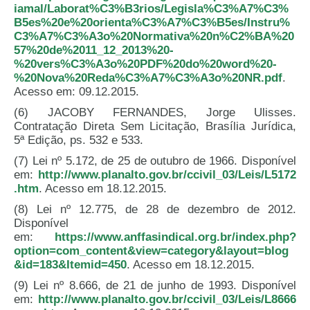
iamal/Laborat%C3%B3rios/Legisla%C3%A7%C3%
B5es%20e%20orienta%C3%A7%C3%B5es/Instru%
C3%A7%C3%A3o%20Normativa%20n%C2%BA%20
57%20de%2011_12_2013%20-
%20vers%C3%A3o%20PDF%20do%20word%20-
%20Nova%20Reda%C3%A7%C3%A3o%20NR.pdf
.
Acesso em: 09.12.2015.
(6) JACOBY FERNANDES, Jorge Ulisses.
Contratação Direta Sem Licitação, Brasília Jurídica,
5ª Edição, ps. 532 e 533.
(7) Lei nº 5.172, de 25 de outubro de 1966. Disponível
em:
http://www.planalto.gov.br/ccivil_03/Leis/L5172
.htm
. Acesso em 18.12.2015.
(8) Lei nº 12.775, de 28 de dezembro de 2012.
Disponível
em:
https://www.anffasindical.org.br/index.php?
option=com_content&view=category&layout=blog
&id=183&Itemid=450
. Acesso em 18.12.2015.
(9) Lei nº 8.666, de 21 de junho de 1993. Disponível
em:
http://www.planalto.gov.br/ccivil_03/Leis/L8666