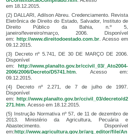
o/ConstituicaoCompilado.htm
. Acesso
em 18.12.2015.
(2) DALLARI, Adilson Abreu. Credenciamento. Revista
Eletrônica de Direito do Estado, Salvador, Instituto de
Direito Público da Bahia, n.º 5,
janeiro/fevereiro/março, 2006. Disponível
em:
http://www.direitodoestado.com.br
. Acesso em
09.12.2015.
(3) Decreto nº 5.741, DE 30 DE MARÇO DE 2006.
Disponível
em:
http://www.planalto.gov.br/ccivil_03/_Ato2004-
2006/2006/Decreto/D5741.htm
. Acesso em:
09.12.2015.
(4) Decreto nº 2.271, de 7 de julho de 1997.
Disponível
em:
http://www.planalto.gov.br/ccivil_03/decreto/d2
271.htm
. Acesso em 18.12.2015.
(5) Instrução Normativa nº 57, de 11 de dezembro de
2013. Ministério da Agricultura, Pecuária e
Abastecimento. Disponível
em:
http://www.agricultura.gov.br/arq_editor/file/An