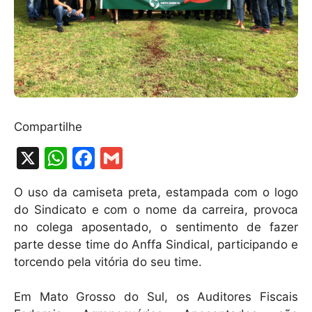
Compartilhe
X
W
F
G
h
a
m
O uso da camiseta preta, estampada com o logo
at
c
ai
do Sindicato e com o nome da carreira, provoca
s
e
l
no colega aposentado, o sentimento de fazer
A
b
parte desse time do Anffa Sindical, participando e
torcendo pela vitória do seu time.
p
o
p
o
Em Mato Grosso do Sul, os Auditores Fiscais