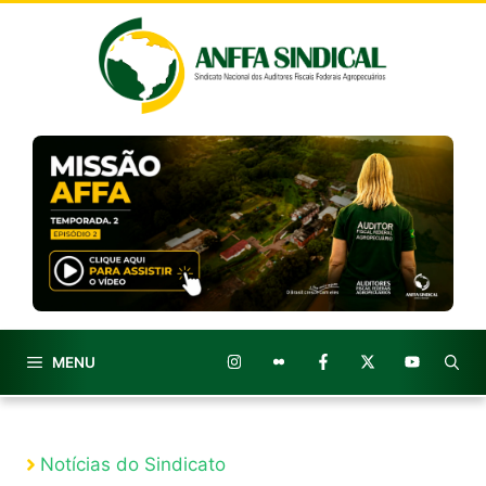
Pular
para
o
conteúdo
MENU
Notícias do Sindicato