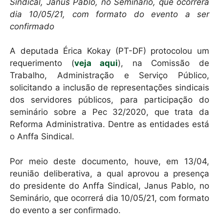
s
e
l
Sindical, Janus Pablo, no Seminário, que ocorrerá
A
b
dia 10/05/21, com formato do evento a ser
confirmado
p
o
p
o
A deputada Érica Kokay (PT-DF) protocolou um
k
requerimento (
veja aqui
), na Comissão de
Trabalho, Administração e Serviço Público,
solicitando a inclusão de representações sindicais
dos servidores públicos, para participação do
seminário sobre a Pec 32/2020, que trata da
Reforma Administrativa. Dentre as entidades está
o Anffa Sindical.
Por meio deste documento, houve, em 13/04,
reunião deliberativa, a qual aprovou a presença
do presidente do Anffa Sindical, Janus Pablo, no
Seminário, que ocorrerá dia 10/05/21, com formato
do evento a ser confirmado.