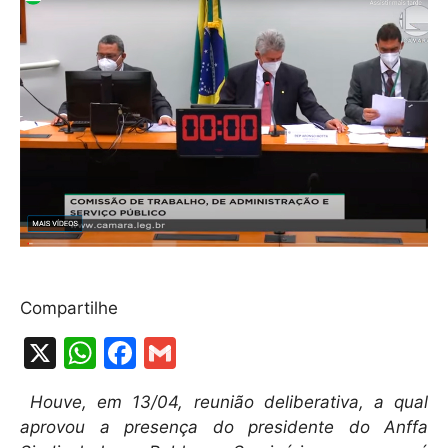
Compartilhe
X
W
F
G
h
a
m
Houve, em 13/04, reunião deliberativa, a qual
at
c
ai
aprovou a presença do presidente do Anffa