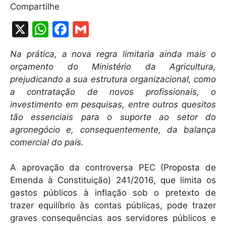
Compartilhe
X
W
F
G
h
a
m
Na prática, a nova regra limitaria ainda mais o
at
c
ai
orçamento do Ministério da Agricultura,
s
e
l
prejudicando a sua estrutura organizacional, como
A
b
a contratação de novos profissionais, o
investimento em pesquisas, entre outros quesitos
p
o
tão essenciais para o suporte ao setor do
p
o
agronegócio e, consequentemente, da balança
k
comercial do país.
A aprovação da controversa PEC (Proposta de
Emenda à Constituição) 241/2016, que limita os
gastos públicos à inflação sob o pretexto de
trazer equilíbrio às contas públicas, pode trazer
graves consequências aos servidores públicos e