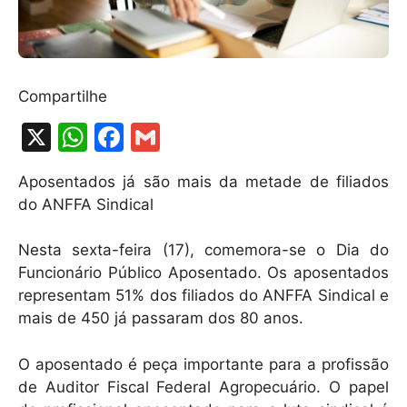
Compartilhe
X
W
F
G
h
a
m
Aposentados já são mais da metade de filiados
at
c
ai
do ANFFA Sindical
s
e
l
A
b
Nesta sexta-feira (17), comemora-se o Dia do
Funcionário Público Aposentado. Os aposentados
p
o
representam 51% dos filiados do ANFFA Sindical e
p
o
mais de 450 já passaram dos 80 anos.
k
O aposentado é peça importante para a profissão
de Auditor Fiscal Federal Agropecuário. O papel