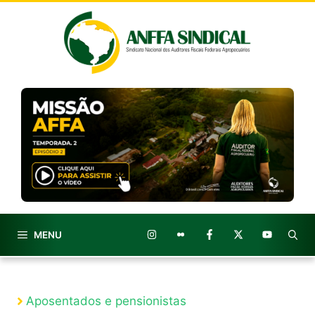
Pular
para
o
conteúdo
MENU
Aposentados e pensionistas