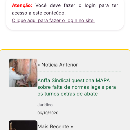
at
c
ai
Atenção:
Você deve fazer o login para ter
s
e
l
acesso a este conteúdo.
A
b
Clique aqui para fazer o login no site.
p
o
p
o
k
« Notícia Anterior
Anffa Sindical questiona MAPA
sobre falta de normas legais para
os turnos extras de abate
Jurídico
06/10/2020
Mais Recente »