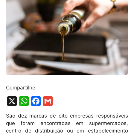
Compartilhe
X
W
F
G
h
a
m
São dez marcas de oito empresas responsáveis
at
c
ai
que foram encontradas em supermercados,
s
e
l
centro de distribuição ou em estabelecimento