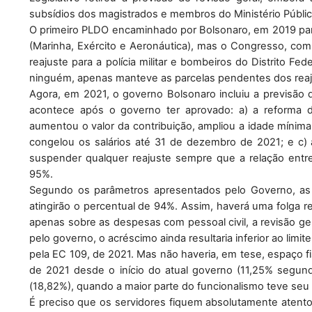
subsídios dos magistrados e membros do Ministério Público
O primeiro PLDO encaminhado por Bolsonaro, em 2019 para 
(Marinha, Exército e Aeronáutica), mas o Congresso, co
reajuste para a polícia militar e bombeiros do Distrito
ninguém, apenas manteve as parcelas pendentes dos rea
Agora, em 2021, o governo Bolsonaro incluiu a previsão d
acontece após o governo ter aprovado: a) a reforma da
aumentou o valor da contribuição, ampliou a idade mínima 
congelou os salários até 31 de dezembro de 2021; e c) 
suspender qualquer reajuste sempre que a relação entre d
95%.
Segundo os parâmetros apresentados pelo Governo, as d
atingirão o percentual de 94%. Assim, haverá uma folga r
apenas sobre as despesas com pessoal civil, a revisão ge
pelo governo, o acréscimo ainda resultaria inferior ao limit
pela EC 109, de 2021. Mas não haveria, em tese, espaço f
de 2021 desde o início do atual governo (11,25% segun
(18,82%), quando a maior parte do funcionalismo teve seu 
É preciso que os servidores fiquem absolutamente atent