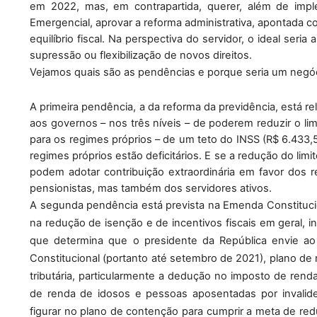
em 2022, mas, em contrapartida, querer, além de impl
Emergencial, aprovar a reforma administrativa, apontada 
equilíbrio fiscal. Na perspectiva do servidor, o ideal seri
supressão ou flexibilização de novos direitos. 
Vejamos quais são as pendências e porque seria um negóci
A primeira pendência, a da reforma da previdência, está r
aos governos – nos três níveis – de poderem reduzir o li
para os regimes próprios – de um teto do INSS (R$ 6.433,5
regimes próprios estão deficitários. E se a redução do limit
podem adotar contribuição extraordinária em favor dos 
pensionistas, mas também dos servidores ativos.
A segunda pendência está prevista na Emenda Constitucio
na redução de isenção e de incentivos fiscais em geral, inc
que determina que o presidente da República envie a
Constitucional (portanto até setembro de 2021), plano de 
tributária, particularmente a dedução no imposto de re
de renda de idosos e pessoas aposentadas por invalide
figurar no plano de contenção para cumprir a meta de red