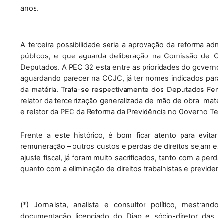
anos.
A terceira possibilidade seria a aprovação da reforma ad
públicos, e que aguarda deliberação na Comissão de C
Deputados. A PEC 32 está entre as prioridades do govern
aguardando parecer na CCJC, já ter nomes indicados para
da matéria. Trata-se respectivamente dos Deputados Fer
relator da terceirização generalizada de mão de obra, mat
e relator da PEC da Reforma da Previdência no Governo T
Frente a este histórico, é bom ficar atento para evi
remuneração – outros custos e perdas de direitos sejam ex
ajuste fiscal, já foram muito sacrificados, tanto com a pe
quanto com a eliminação de direitos trabalhistas e previden
(*) Jornalista, analista e consultor político, mestran
documentação licenciado do 
Diap e sócio-diretor da