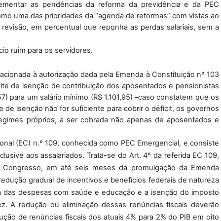
ementar as pendências da reforma da previdência e da PEC 
como uma das prioridades da “agenda de reformas” com vistas ao 
a a revisão, em percentual que reponha as perdas salariais, sem a 
o ruim para os servidores.
elacionada à autorização dada pela Emenda à Constituição nº 103 
mite de isenção de contribuição dos aposentados e pensionistas 
7) para um salário mínimo (R$ 1.101,95) –caso constatem que os 
e de isenção não for suficiente para cobrir o déficit, os governos 
regimes próprios, a ser cobrada não apenas de aposentados e 
nal (EC) n.º 109, conhecida como PEC Emergencial, e consiste 
lusive aos assalariados. Trata-se do Art. 4º da referida EC 109, 
o Congresso, em até seis meses da promulgação da Emenda 
redução gradual de incentivos e benefícios federais de natureza 
nda das despesas com saúde e educação e a isenção do imposto 
z. A redução ou eliminação dessas renúncias fiscais deverão 
ução de renúncias fiscais dos atuais 4% para 2% do PIB em oito 