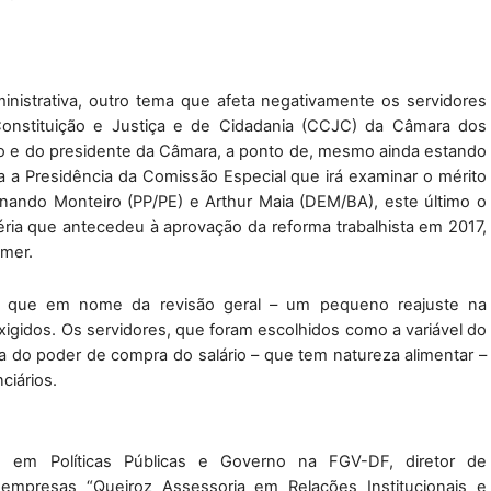
ministrativa, outro tema que afeta negativamente os servidores 
onstituição e Justiça e de Cidadania (CCJC) da Câmara dos 
o e do presidente da Câmara, a ponto de, mesmo ainda estando 
 a Presidência da Comissão Especial que irá examinar o mérito 
nando Monteiro (PP/PE) e Arthur Maia (DEM/BA), este último o 
éria que antecedeu à aprovação da reforma trabalhista em 2017, 
emer.
tar que em nome da revisão geral – um pequeno reajuste na 
igidos. Os servidores, que foram escolhidos como a variável do 
rda do poder de compra do salário – que tem natureza alimentar – 
ciários. 
do em Políticas 
Públicas e Governo na FGV-DF, diretor de 
s empresas “Queiroz Assessoria em Relações 
Institucionais e 