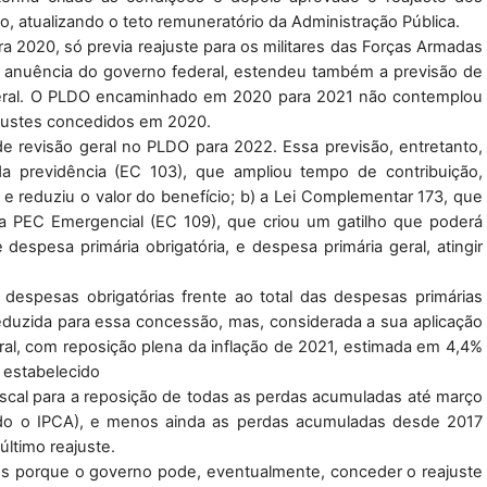
, atualizando o teto remuneratório da Administração Pública.
2020, só previa reajuste para os militares das Forças Armadas 
m anuência do governo federal, estendeu também a previsão de 
 Federal. O PLDO encaminhado em 2020 para 2021 não contemplou 
justes concedidos em 2020. 
e revisão geral no PLDO para 2022. Essa previsão, entretanto, 
 previdência (EC 103), que ampliou tempo de contribuição, 
e reduziu o valor do benefício; b) a Lei Complementar 173, que 
a PEC Emergencial (EC 109), que criou um gatilho que poderá 
espesa primária obrigatória, e despesa primária geral, atingir 
espesas obrigatórias frente ao total das despesas primárias 
eduzida para essa concessão, mas, considerada a sua aplicação 
ral, com reposição plena da inflação de 2021, estimada em 4,4% 
e estabelecido 
iscal para a reposição de todas as perdas acumuladas até março 
do o IPCA), e menos ainda as perdas acumuladas desde 2017 
último reajuste.
os porque o governo pode, eventualmente, conceder o reajuste 