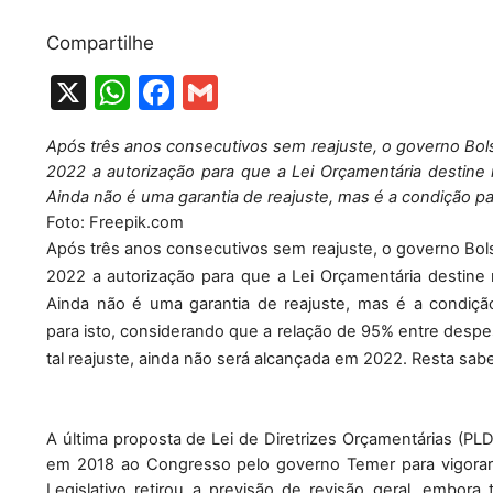
Compartilhe
X
W
F
G
h
a
m
Após três anos consecutivos sem reajuste, o governo Bolso
at
c
ai
2022 a autorização para que a Lei Orçamentária destine r
s
e
l
Ainda não é uma garantia de reajuste, mas é a condição p
A
b
Foto: Freepik.com
Após três anos consecutivos sem reajuste, o governo Bolso
p
o
2022 a autorização para que a Lei Orçamentária destine r
p
o
Ainda não é uma garantia de reajuste, mas é a condiçã
k
para 
isto, considerando que a relação de 95% entre despesa
tal reajuste, ainda não será alcançada em 2022. Resta sabe
A última proposta de Lei de Diretrizes Orçamentárias (PLD
em 2018 ao Congresso pelo governo Temer para vigorar 
Legislativo retirou a previsão de revisão geral, embor