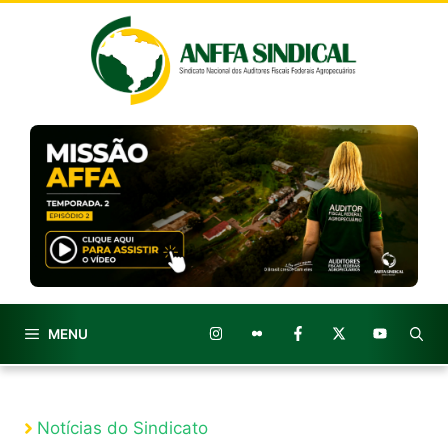
Pular
para
o
conteúdo
MENU
Notícias do Sindicato