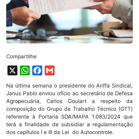
Compartilhe
X
W
F
G
h
a
m
Na última semana o presidente do Anffa Sindical,
at
c
ai
Janus Pablo enviou ofício ao secretário de Defesa
s
e
l
Agropecuária, Carlos Goulart a respeito da
A
b
composição do Grupo de Trabalho Técnico (GTT)
referente à Portaria SDA/MAPA 1.083/2024 que
p
o
terá a finalidade de subsidiar a regulamentação
p
o
dos capítulos I e III da Lei do Autocontrole.