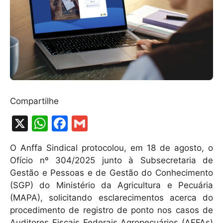
Compartilhe
X
W
F
G
h
a
m
O Anffa Sindical protocolou, em 18 de agosto, o
at
c
ai
Ofício nº 304/2025 junto à Subsecretaria de
s
e
l
Gestão e Pessoas e de Gestão do Conhecimento
A
b
(SGP) do Ministério da Agricultura e Pecuária
(MAPA), solicitando esclarecimentos acerca do
p
o
procedimento de registro de ponto nos casos de
p
o
Auditores Fiscais Federais Agropecuários (AFFAs)