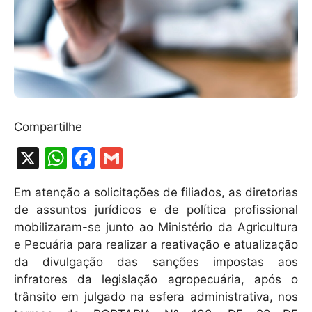
Compartilhe
X
W
F
G
h
a
m
Em atenção a solicitações de filiados, as diretorias
at
c
ai
de assuntos jurídicos e de política profissional
s
e
l
mobilizaram-se junto ao Ministério da Agricultura
A
b
e Pecuária para realizar a reativação e atualização
da divulgação das sanções impostas aos
p
o
infratores da legislação agropecuária, após o
p
o
trânsito em julgado na esfera administrativa, nos