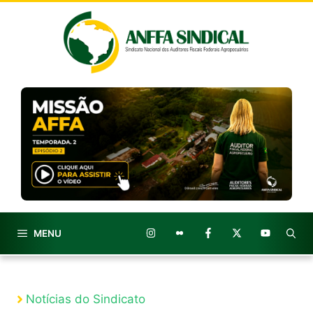
Pular
para
o
conteúdo
MENU
Notícias do Sindicato