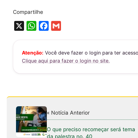
Compartilhe
X
W
F
G
h
a
m
at
c
ai
s
e
l
Atenção:
Você deve fazer o login para ter acess
Clique aqui para fazer o login no site.
A
b
p
o
p
o
k
« Notícia Anterior
O que preciso recomeçar será tema
da palestra no. 40