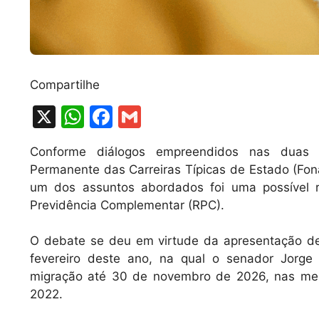
Compartilhe
X
W
F
G
h
a
m
Conforme diálogos empreendidos nas duas 
at
c
ai
Permanente das Carreiras Típicas de Estado (Fon
s
e
l
um dos assuntos abordados foi uma possível 
A
b
Previdência Complementar (RPC).
p
o
O debate se deu em virtude da apresentação d
p
o
fevereiro deste ano, na qual o senador Jorge 
k
migração até 30 de novembro de 2026, nas mes
2022.