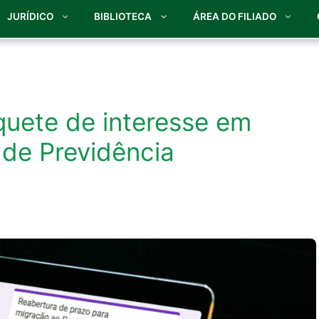
JURÍDICO
BIBLIOTECA
ÁREA DO FILIADO
nquete de interesse em
de Previdência