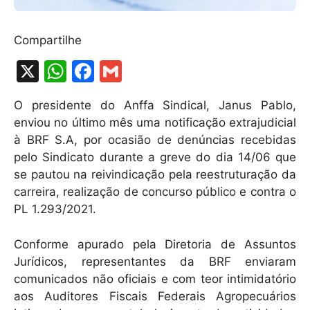
Compartilhe
X
W
F
G
h
a
m
O presidente do Anffa Sindical, Janus Pablo,
at
c
ai
enviou no último mês uma notificação extrajudicial
s
e
l
à BRF S.A, por ocasião de denúncias recebidas
A
b
pelo Sindicato durante a greve do dia 14/06 que
se pautou na reivindicação pela reestruturação da
p
o
carreira, realização de concurso público e contra o
p
o
PL 1.293/2021.
k
Conforme apurado pela Diretoria de Assuntos
Jurídicos, representantes da BRF enviaram
comunicados não oficiais e com teor intimidatório
aos Auditores Fiscais Federais Agropecuários