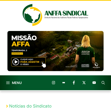
Pular
para
o
conteúdo
MENU
Notícias do Sindicato