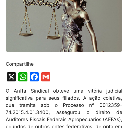
Compartilhe
X
W
F
G
h
a
m
O Anffa Sindical obteve uma vitória judicial
at
c
ai
significativa para seus filiados. A ação coletiva,
s
e
l
que tramita sob o Processo nº 0012359-
A
b
74.2015.4.01.3400, assegurou o direito de
Auditores Fiscais Federais Agropecuários (AFFAs),
p
o
oriundos de outros entes federativos, de optarem