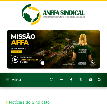
Pular
para
o
conteúdo
MENU
Notícias do Sindicato