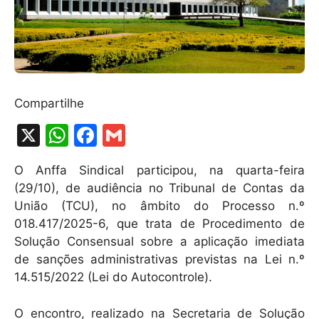
Compartilhe
X
W
F
G
h
a
m
O Anffa Sindical participou, na quarta-feira
at
c
ai
(29/10), de audiência no Tribunal de Contas da
s
e
l
União (TCU), no âmbito do Processo n.º
A
b
018.417/2025-6, que trata de Procedimento de
Solução Consensual sobre a aplicação imediata
p
o
de sanções administrativas previstas na Lei n.º
p
o
14.515/2022 (Lei do Autocontrole).
k
O encontro, realizado na Secretaria de Solução