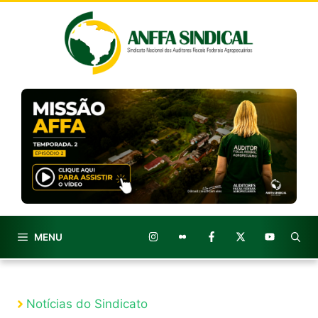
Pular
para
o
conteúdo
MENU
Notícias do Sindicato