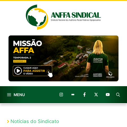
Pular
para
o
conteúdo
MENU
Notícias do Sindicato