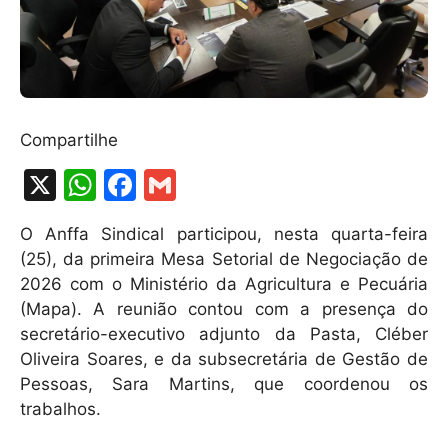
Compartilhe
X
W
F
G
h
a
m
O Anffa Sindical participou, nesta quarta-feira
at
c
ai
(25), da primeira Mesa Setorial de Negociação de
s
e
l
2026 com o Ministério da Agricultura e Pecuária
A
b
(Mapa). A reunião contou com a presença do
secretário-executivo adjunto da Pasta, Cléber
p
o
Oliveira Soares, e da subsecretária de Gestão de
p
o
Pessoas, Sara Martins, que coordenou os
k
trabalhos.