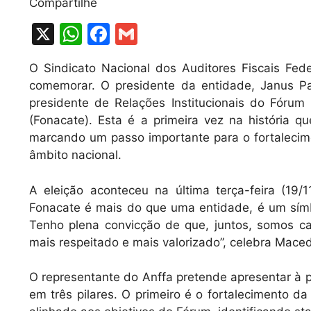
Compartilhe
X
W
F
G
h
a
m
O Sindicato Nacional dos Auditores Fiscais Fede
at
c
ai
comemorar. O presidente da entidade, Janus Pa
s
e
l
presidente de Relações Institucionais do Fórum
A
b
(Fonacate). Esta é a primeira vez na história 
marcando um passo importante para o fortalecime
p
o
âmbito nacional.
p
o
k
A eleição aconteceu na última terça-feira (19/
Fonacate é mais do que uma entidade, é um símbo
Tenho plena convicção de que, juntos, somos cap
mais respeitado e mais valorizado”, celebra Mace
O representante do Anffa pretende apresentar à 
em três pilares. O primeiro é o fortalecimento da