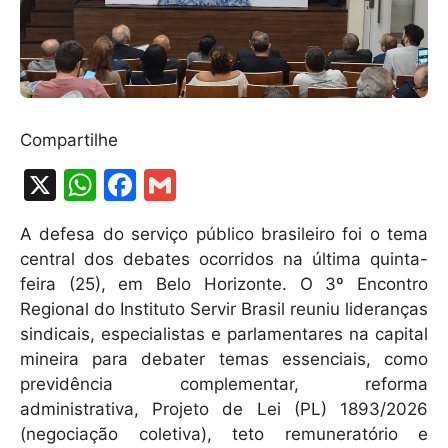
Compartilhe
X
W
F
G
h
a
m
A defesa do serviço público brasileiro foi o tema
at
c
ai
central dos debates ocorridos na última quinta-
s
e
l
feira (25), em Belo Horizonte. O 3º Encontro
A
b
Regional do Instituto Servir Brasil reuniu lideranças
sindicais, especialistas e parlamentares na capital
p
o
mineira para debater temas essenciais, como
p
o
previdência complementar, reforma
k
administrativa, Projeto de Lei (PL) 1893/2026
(negociação coletiva), teto remuneratório e