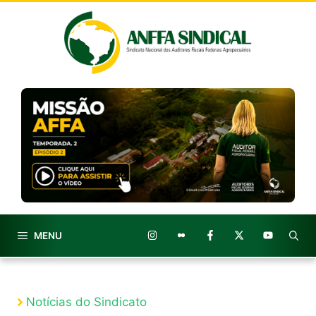
Pular
para
o
conteúdo
MENU
Notícias do Sindicato