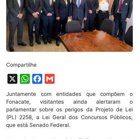
Compartilhe
X
W
F
G
h
a
m
Juntamente com entidades que compõem o
at
c
ai
Fonacate, visitantes ainda alertaram o
s
e
l
parlamentar sobre os perigos da Projeto de Lei
A
b
(PL) 2258, a Lei Geral dos Concursos Públicos,
que está Senado Federal.
p
o
p
o