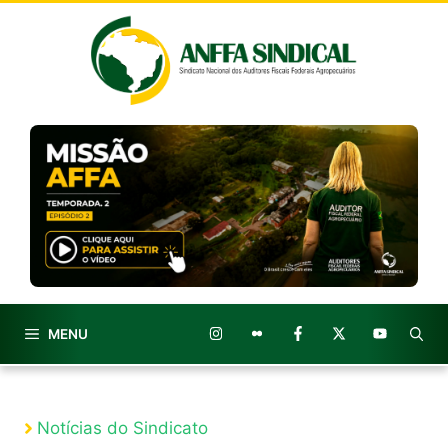
Pular
para
o
conteúdo
MENU
Notícias do Sindicato