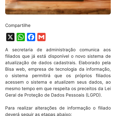
Compartilhe
X
W
F
G
h
a
m
A secretaria de administração comunica aos
at
c
ai
filiados que já está disponível o novo sistema de
s
e
l
atualização de dados cadastrais. Elaborado pela
A
b
Bisa web, empresa de tecnologia da informação,
o sistema permitirá que os próprios filiados
p
o
acessem o sistema e atualizem seus dados, ao
p
o
mesmo tempo em que respeita os preceitos da Lei
k
Geral de Proteção de Dados Pessoais (LGPD).
Para realizar alterações de informação o filiado
deverá seguir as etapas abaixo: