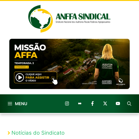
Pular
para
o
conteúdo
MENU
Notícias do Sindicato