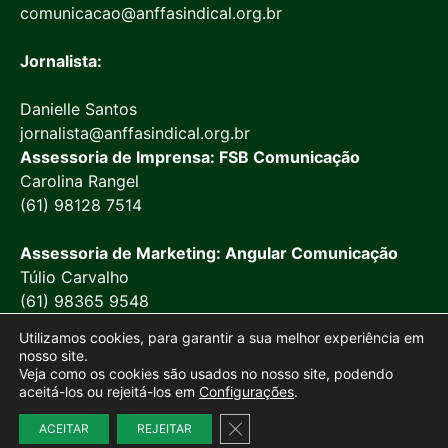
comunicacao@anffasindical.org.br
Jornalista:
Danielle Santos
jornalista@anffasindical.org.br
Assessoria de Imprensa: FSB Comunicação
Carolina Rangel
(61) 98128 7514
Assessoria de Marketing: Angular Comunicação
Túlio Carvalho
(61) 98365 9548
Utilizamos cookies, para garantir a sua melhor experiência em
nosso site.
Veja como os cookies são usados no nosso site, podendo
aceitá-los ou rejeitá-los em
Configurações
.
© 2026 Anffa Sindical
Close GDPR Cookie Banner
ACEITAR
REJEITAR
Site desenvolvido por
Marketing Objetivo