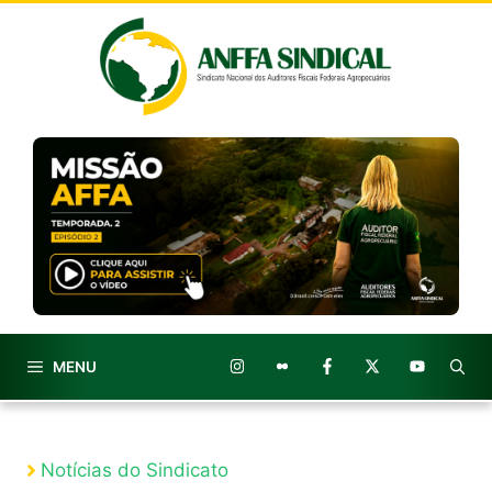
Pular
para
o
conteúdo
MENU
Notícias do Sindicato