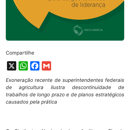
Compartilhe
X
W
F
G
h
a
m
Exoneração recente de superintendentes federais
at
c
ai
de agricultura ilustra descontinuidade de
s
e
l
trabalhos de longo prazo e de planos estratégicos
A
b
causados pela prática
p
o
p
o