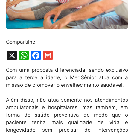
Compartilhe
X
W
F
G
h
a
m
Com uma proposta diferenciada, sendo exclusivo
at
c
ai
para a terceira idade, o MedSênior atua com a
s
e
l
missão de promover o envelhecimento saudável.
A
b
Além disso, não atua somente nos atendimentos
p
o
ambulatoriais e hospitalares, mas também, em
p
o
forma de saúde preventiva de modo que o
k
paciente tenha mais qualidade de vida e
longevidade sem precisar de intervenções