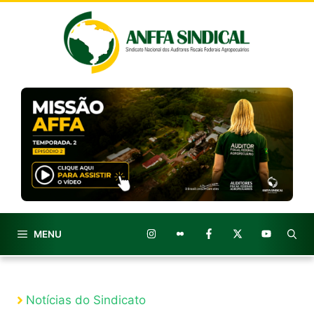
Pular
para
o
conteúdo
MENU
Notícias do Sindicato