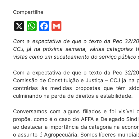
Compartilhe
X
W
F
G
h
a
m
Com a expectativa de que o texto da Pec 32/20,
at
c
ai
CCJ, já na próxima semana, várias categorias 
s
e
l
vistas como um sucateamento do serviço público c
A
b
Com a expectativa de que o texto da Pec 32/20,
p
o
Comissão de Constituição e Justiça – CCJ já na 
p
o
contrárias às medidas propostas que têm sid
k
culminando na perda de direitos e estabilidade.
Conversamos com alguns filiados e foi visíve
propõe, como é o caso do AFFA e Delegado Sindic
ao destacar a importância da categoria na econom
o assunto é Agropecuária. Somos líderes mundiai