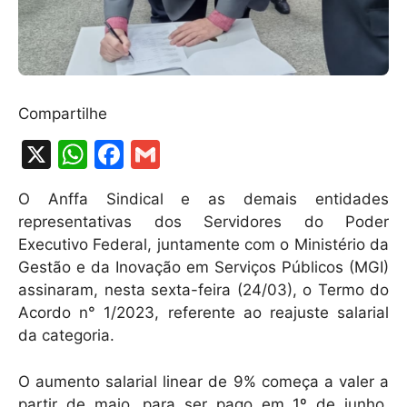
Compartilhe
X
W
F
G
h
a
m
O Anffa Sindical e as demais entidades
at
c
ai
representativas dos Servidores do Poder
s
e
l
Executivo Federal, juntamente com o Ministério da
A
b
Gestão e da Inovação em Serviços Públicos (MGI)
assinaram, nesta sexta-feira (24/03), o Termo do
p
o
Acordo n° 1/2023, referente ao reajuste salarial
p
o
da categoria.
k
O aumento salarial linear de 9% começa a valer a
partir de maio, para ser pago em 1º de junho.