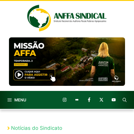
Pular
para
o
conteúdo
MENU
Notícias do Sindicato