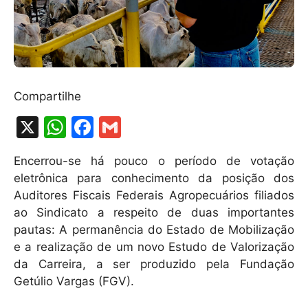
Compartilhe
X
W
F
G
h
a
m
Encerrou-se há pouco o período de votação
at
c
ai
eletrônica para conhecimento da posição dos
s
e
l
Auditores Fiscais Federais Agropecuários filiados
A
b
ao Sindicato a respeito de duas importantes
pautas: A permanência do Estado de Mobilização
p
o
e a realização de um novo Estudo de Valorização
p
o
da Carreira, a ser produzido pela Fundação
k
Getúlio Vargas (FGV).