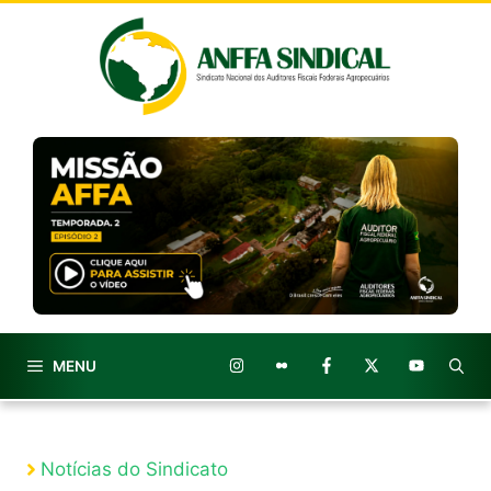
Pular
para
o
conteúdo
MENU
Notícias do Sindicato