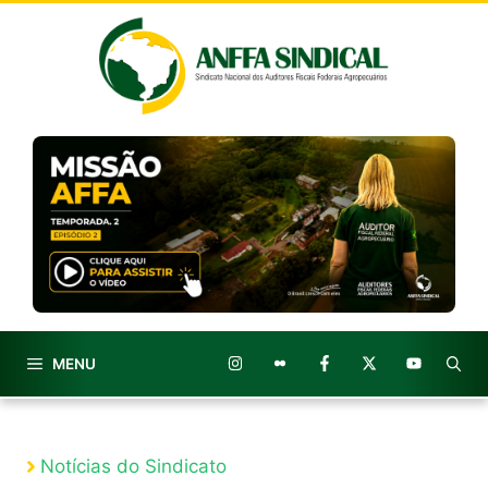
Pular
para
o
conteúdo
MENU
Notícias do Sindicato