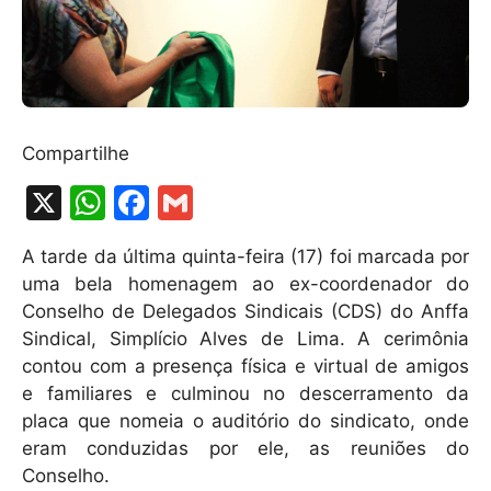
Compartilhe
X
W
F
G
h
a
m
A tarde da última quinta-feira (17) foi marcada por
at
c
ai
uma bela homenagem ao ex-coordenador do
s
e
l
Conselho de Delegados Sindicais (CDS) do Anffa
A
b
Sindical, Simplício Alves de Lima. A cerimônia
contou com a presença física e virtual de amigos
p
o
e familiares e culminou no descerramento da
p
o
placa que nomeia o auditório do sindicato, onde
k
eram conduzidas por ele, as reuniões do
Conselho.