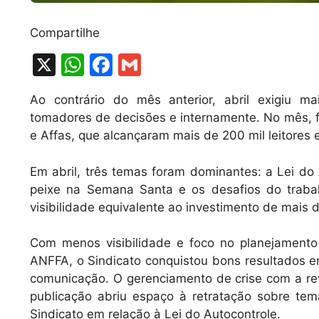
Compartilhe
X
W
F
G
h
a
m
Ao contrário do mês anterior, abril exigiu m
at
c
ai
tomadores de decisões e internamente. No mês, f
s
e
l
e Affas, que alcançaram mais de 200 mil leitores e
A
b
Em abril, três temas foram dominantes: a Lei do
p
o
peixe na Semana Santa e os desafios do trab
p
o
visibilidade equivalente ao investimento de mais 
k
Com menos visibilidade e foco no planejament
ANFFA, o Sindicato conquistou bons resultados e
comunicação. O gerenciamento de crise com a re
publicação abriu espaço à retratação sobre te
Sindicato em relação à Lei do Autocontrole.