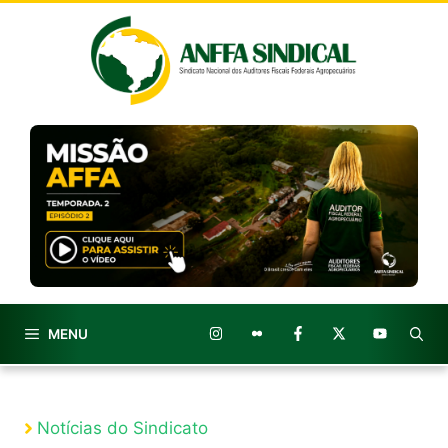
Pular
para
o
conteúdo
MENU
Notícias do Sindicato