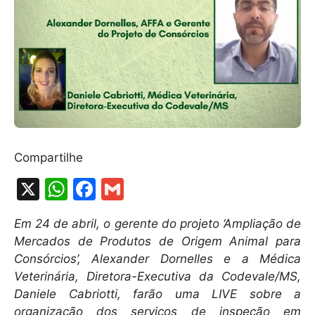
Compartilhe
X
W
F
G
h
a
m
Em 24 de abril, o gerente do projeto ‘Ampliação de
at
c
ai
Mercados de Produtos de Origem Animal para
s
e
l
Consórcios’, Alexander Dornelles e a Médica
A
b
Veterinária, Diretora-Executiva da Codevale/MS,
Daniele Cabriotti, farão uma LIVE sobre a
p
o
organização dos serviços de inspeção em