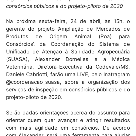
p
o
consórcios públicos e do projeto-piloto de 2020
k
Na próxima sexta-feira, 24 de abril, às 15h, o
gerente do projeto ‘Ampliação de Mercados de
Produtos de Origem Animal (Poa) para
Consórcios’, da Coordenação do Sistema de
Unificado de Atenção à Sanidade Agropecuária
(SUASA), Alexander Dornelles e a Médica
Veterinária, Diretora-Executiva da Codevale/MS,
Daniele Cabriotti, farão uma LIVE, pelo Inatragram
@coordenacao_suasa, sobre a organização dos
serviços de inspeção em consórcios públicos e do
projeto-piloto de 2020.
Serão dadas orientações acerca do assunto para
orientar quem quer avançar e atingir resultados
com mais agilidade em consórcios. De acordo
com Alexander, será uma ferramenta para ajudar