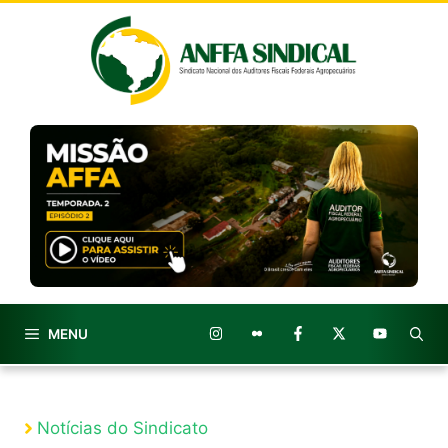
Pular
para
o
conteúdo
MENU
Notícias do Sindicato