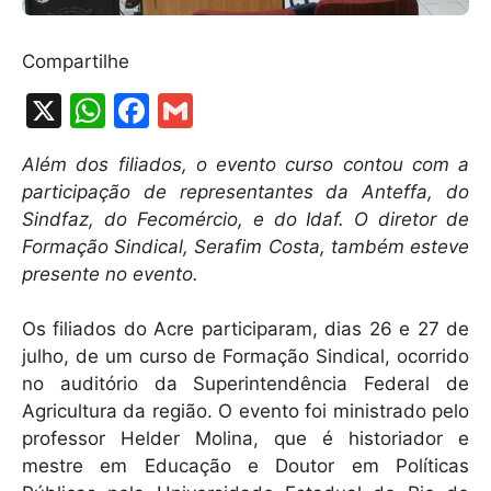
Compartilhe
X
W
F
G
h
a
m
Além dos filiados, o evento curso contou com a
at
c
ai
participação de representantes da Anteffa, do
s
e
l
Sindfaz, do Fecomércio, e do Idaf. O diretor de
A
b
Formação Sindical, Serafim Costa, também esteve
presente no evento.
p
o
p
o
Os filiados do Acre participaram, dias 26 e 27 de
k
julho, de um curso de Formação Sindical, ocorrido
no auditório da Superintendência Federal de
Agricultura da região. O evento foi ministrado pelo
professor Helder Molina, que é historiador e
mestre em Educação e Doutor em Políticas