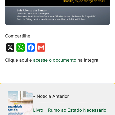
Compartilhe
X
W
F
G
h
a
m
Clique aqui e
acesse o documento
na íntegra
at
c
ai
s
e
l
A
b
p
o
p
o
« Notícia Anterior
k
Livro – Rumo ao Estado Necessário