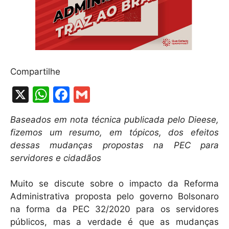
Compartilhe
X
W
F
G
h
a
m
Baseados em nota técnica publicada pelo Dieese,
at
c
ai
fizemos um resumo, em tópicos, dos efeitos
s
e
l
dessas mudanças propostas na PEC para
A
b
servidores e cidadãos
p
o
Muito se discute sobre o impacto da Reforma
p
o
Administrativa proposta pelo governo Bolsonaro
k
na forma da PEC 32/2020 para os servidores
públicos, mas a verdade é que as mudanças